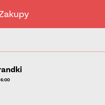
Zakupy
randki
16:00